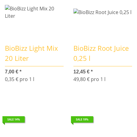
BioBizz Light Mix
BioBizz Root Juice
20 Liter
0,25 l
7,00 €
*
12,45 €
*
0,35 € pro 1 l
49,80 € pro 1 l
SALE 14%
SALE 19%