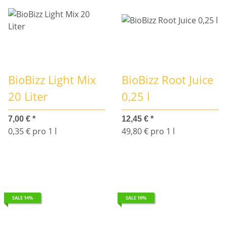
BioBizz Light Mix
BioBizz Root Juice
20 Liter
0,25 l
7,00 €
*
12,45 €
*
0,35 € pro 1 l
49,80 € pro 1 l
SALE 14%
SALE 19%