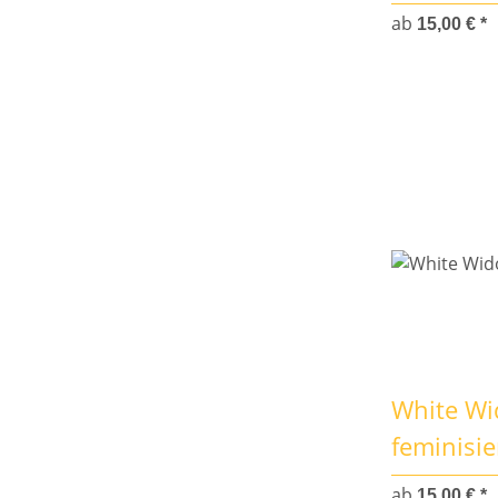
ab
15,00 €
*
White W
feminisie
ab
15,00 €
*