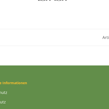
Art
he Informationen
hutz
utz