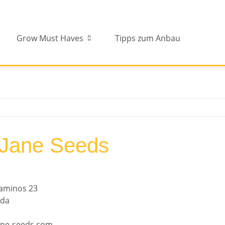
Grow Must Haves
Tipps zum Anbau
 Jane Seeds
caminos 23
ada
ane-seeds.com