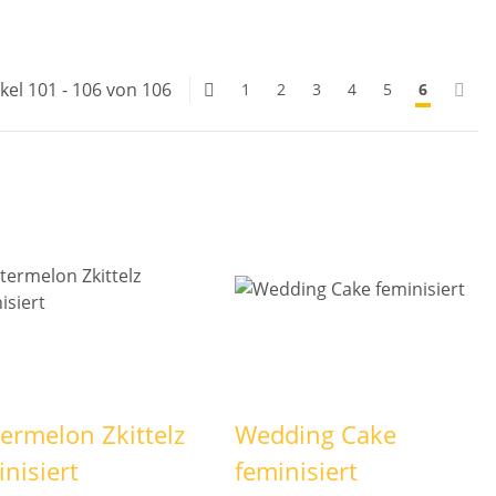
ikel 101 - 106 von 106
1
2
3
4
5
6
ermelon Zkittelz
Wedding Cake
inisiert
feminisiert