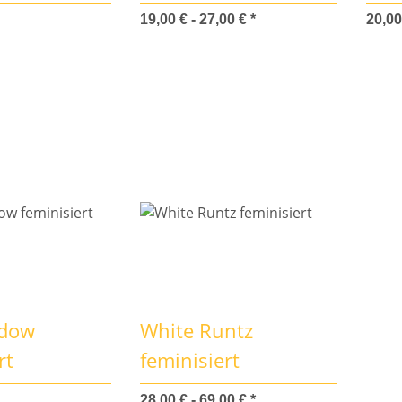
feminisiert
19,00 € -
27,00 €
*
20,00
idow
White Runtz
rt
feminisiert
28,00 € -
69,00 €
*