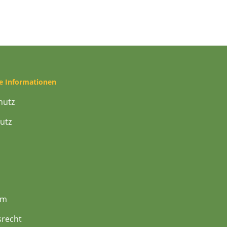
he Informationen
hutz
utz
um
srecht