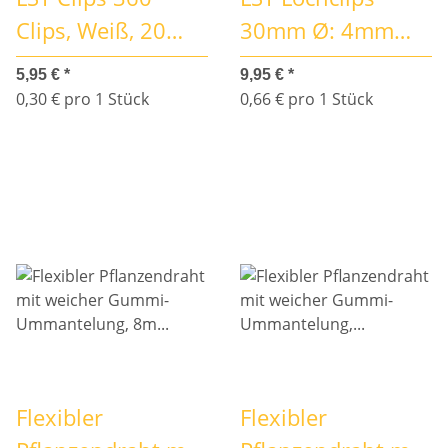
Clips, Weiß, 20
30mm Ø: 4mm
Stück
Metall 15 Stk. für
5,95 €
*
9,95 €
*
Töpfe ohne Löcher
0,30 € pro 1 Stück
0,66 € pro 1 Stück
Flexibler
Flexibler