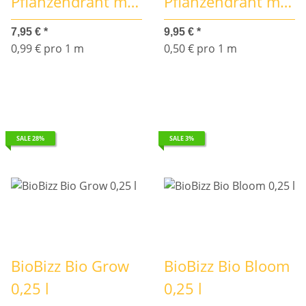
Pflanzendraht mit
Pflanzendraht mit
weicher Gummi-
weicher Gummi-
7,95 €
*
9,95 €
*
Ummantelung, 8m
Ummantelung,
0,99 € pro 1 m
0,50 € pro 1 m
Ø3.5mm
20m Ø3.5mm
SALE 28%
SALE 3%
BioBizz Bio Grow
BioBizz Bio Bloom
0,25 l
0,25 l