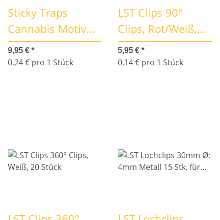
Sticky Traps
LST Clips 90°
Cannabis Motiv
Clips, Rot/Weiß,
(Gelbtafel) 42 Stk
42 Stück
9,95 €
*
5,95 €
*
0,24 € pro 1 Stück
0,14 € pro 1 Stück
LST Clips 360°
LST Lochclips